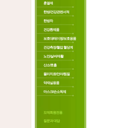
훈열제
한방/건강관련서적
한방차
건강환제품
보호대/테이핑/보호용품
건강측정/혈압 혈당계
노인/실버/재활
산소/호흡
물리치료/안마/찜질
약재실용품
마스크/손소독제
도매회원전용
질문과 대답