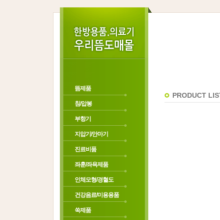
뜸제품
PRODUCT LIS
침/압봉
부항기
지압기/안마기
진료비품
좌훈/좌욕제품
인체모형/경혈도
건강음료/미용용품
쑥제품