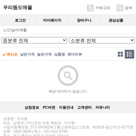
우리뜸도매몰
카테고리
검색
로그인
마이페이지
장바구니
관심상품
노인/실버/재활
최신순
낮은가격
높은가격
상품명
최다리뷰
해당 데이터가 없습니다.
상점정보
PC버젼
이용안내
고객센터
커뮤니티
상호명 : 우리뜸
대표 : 김영란 | 개인정보 보호 책임자 : 이다현
사업자등록번호 :372-59-00295 | 통신판매업신고번호 : 제2018-용인처인-0175호
전화 : 1600-3659 | 팩스 : 031-622-9780
주소 : 경기 용인시 처인구 파담로 102-14