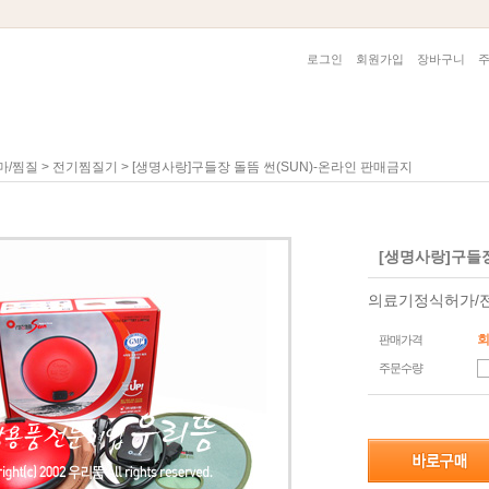
로그인
회원가입
장바구니
>
> [생명사랑]구들장 돌뜸 썬(SUN)-온라인 판매금지
마/찜질
전기찜질기
[생명사랑]구들장
의료기정식허가/
판매가격
주문수량