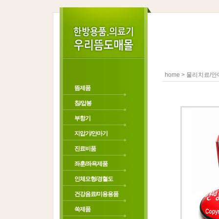
>
home
물리치료/안
뜸제품
침/압봉
부항기
지압기/안마기
진료비품
좌훈/좌욕제품
인체모형/경혈도
건강음료/미용용품
쑥제품