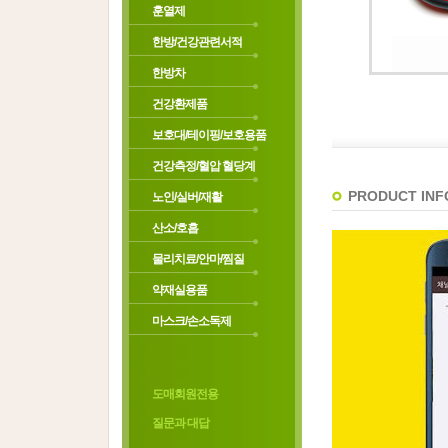
훈열제
한방/건강관련서적
한방차
건강환제품
보호대/테이핑/보호용품
건강측정/혈압 혈당계
PRODUCT INF
노인/실버/재활
산소/호흡
물리치료/안마/찜질
약재실용품
마스크/손소독제
도매회원전용
질문과 대답