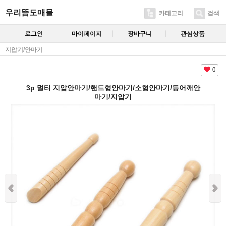
우리뜸도매몰
카테고리
검색
로그인
마이페이지
장바구니
관심상품
지압기/안마기
0
3p 멀티 지압안마기/핸드형안마기/소형안마기/등어깨안
마기/지압기