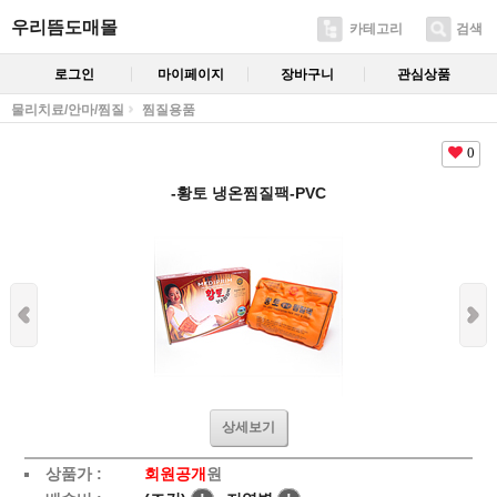
우리뜸도매몰
카테고리
검색
로그인
마이페이지
장바구니
관심상품
물리치료/안마/찜질
찜질용품
0
-황토 냉온찜질팩-PVC
상세보기
상품가 :
회원공개
원