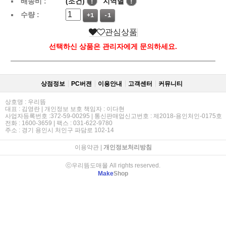
배송비 :
(조건)
!
지역별
!
수량 :
+1
-1
관심상품
선택하신 상품은 관리자에게 문의하세요.
상점정보
PC버젼
이용안내
고객센터
커뮤니티
상호명 : 우리뜸
대표 : 김영란 | 개인정보 보호 책임자 : 이다현
사업자등록번호 :372-59-00295 | 통신판매업신고번호 : 제2018-용인처인-0175호
전화 : 1600-3659 | 팩스 : 031-622-9780
주소 : 경기 용인시 처인구 파담로 102-14
이용약관
|
개인정보처리방침
ⓒ우리뜸도매몰 All rights reserved.
Make
Shop