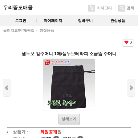
우리뜸도매몰
카테고리
검색
로그인
마이페이지
장바구니
관심상품
물리치료/안마/찜질
찜질용품
0
셀누보 겉주머니 1매/셀누보테라피 소금뜸 주머니
상세보기
상품가 :
회원공개
원